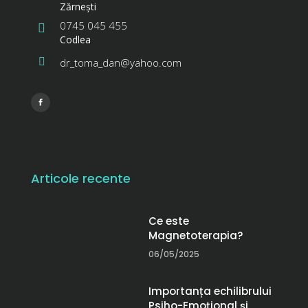
Zărneşti
0745 045 455
Codlea
dr_toma_dan@yahoo.com
Articole recente
Ce este
Magnetoterapia?
06/05/2025
Importanța echilibrului
Psiho-Emoțional și