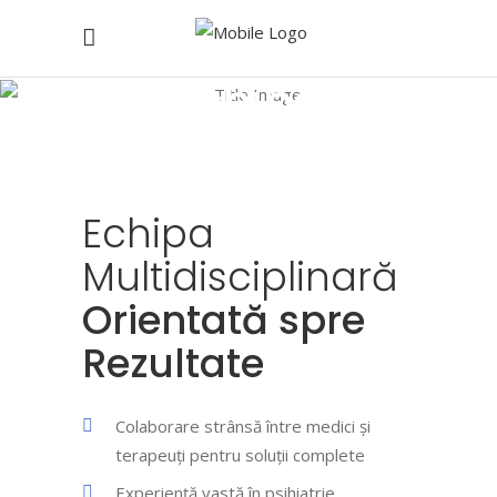
Echipa
medicală
Home
/
Echipa medicală
Echipa
Multidisciplinară
Orientată spre
Rezultate
Colaborare strânsă între medici și
terapeuți pentru soluții complete
Experiență vastă în psihiatrie,