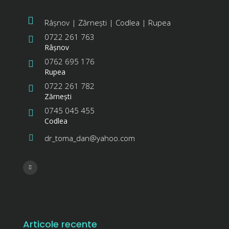
Râșnov | Zărnești | Codlea | Rupea
0722 261 763
Râşnov
0762 695 176
Rupea
0722 261 782
Zărneşti
0745 045 455
Codlea
dr_toma_dan@yahoo.com
Articole recente