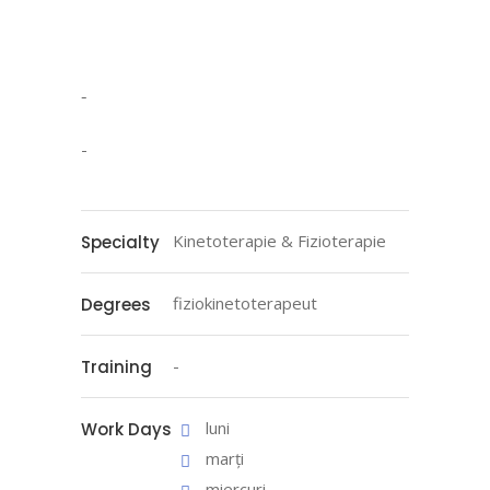
-
-
Kinetoterapie & Fizioterapie
Specialty
fiziokinetoterapeut
Degrees
-
Training
luni
Work Days
marți
miercuri